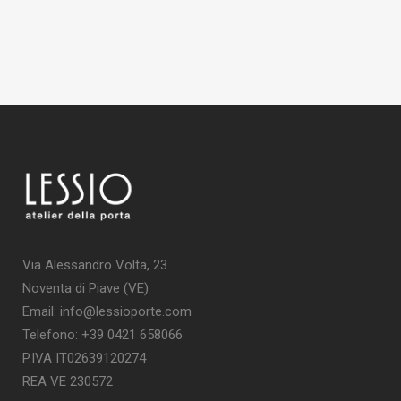
Via Alessandro Volta, 23
Noventa di Piave (VE)
Email: info@lessioporte.com
Telefono: +39 0421 658066
P.IVA IT02639120274
REA VE 230572