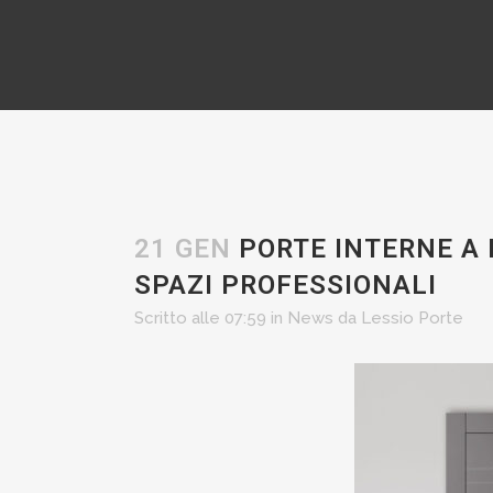
21 GEN
PORTE INTERNE A P
SPAZI PROFESSIONALI
Scritto alle 07:59
in
News
da
Lessio Porte