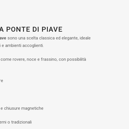
A PONTE DI PIAVE
iave
sono una scelta classica ed elegante, ideale
i e ambienti accoglienti.
come rovere, noce e frassino, con possibilità
re
 e chiusure magnetiche
rni o tradizionali