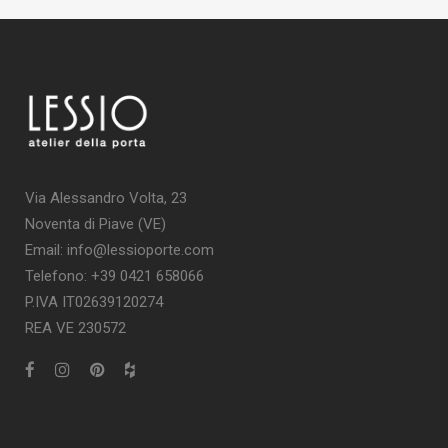
Via Alessandro Volta, 23
Noventa di Piave (VE)
Email: info@lessioporte.com
Telefono: +39 0421 658066
P.IVA IT02639120274
REA VE 230572